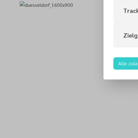
Trac
Ziel
Alle zul